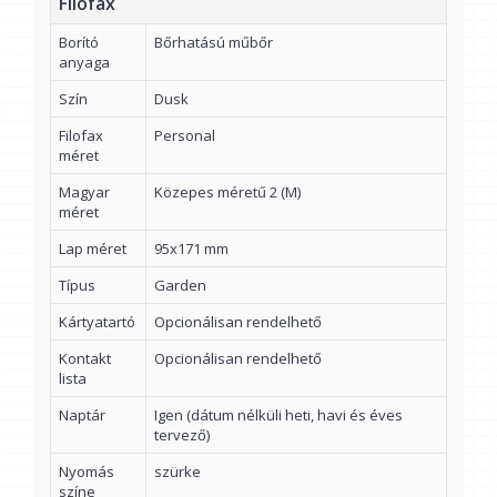
Filofax
Borító
Bőrhatású műbőr
anyaga
Szín
Dusk
Filofax
Personal
méret
Magyar
Közepes méretű 2 (M)
méret
Lap méret
95x171 mm
Típus
Garden
Kártyatartó
Opcionálisan rendelhető
Kontakt
Opcionálisan rendelhető
lista
Naptár
Igen (dátum nélküli heti, havi és éves
tervező)
Nyomás
szürke
színe