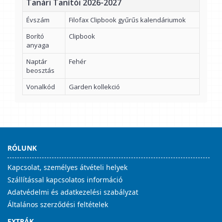
Tanári Tanítói 2026-2027
Évszám
Filofax Clipbook gyűrűs kalendáriumok
Borító
Clipbook
anyaga
Naptár
Fehér
beosztás
Vonalkód
Garden kollekció
RÓLUNK
Kapcsolat, személyes átvételi helyek
Szállítással kapcsolatos információ
Adatvédelmi és adatkezelési szabályzat
Általános szerződési feltételek
EXTRÁK