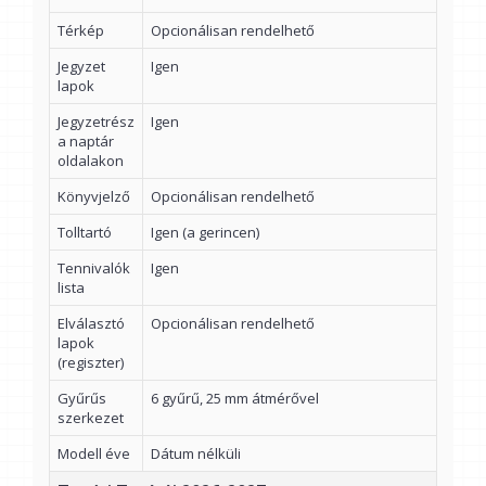
Térkép
Opcionálisan rendelhető
Jegyzet
Igen
lapok
Jegyzetrész
Igen
a naptár
oldalakon
Könyvjelző
Opcionálisan rendelhető
Tolltartó
Igen (a gerincen)
Tennivalók
Igen
lista
Elválasztó
Opcionálisan rendelhető
lapok
(regiszter)
Gyűrűs
6 gyűrű, 25 mm átmérővel
szerkezet
Modell éve
Dátum nélküli