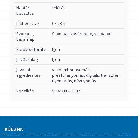
Naptár
félórás
beosztás
Időbeosztás
07-23 h
Szombat,
Szombat, vasárnap egy oldalon
vasárnap
Sarokperforálás
Igen
Jelzőszalag
Igen
Javasolt
vakdombor nyomás,
egyediesítés
présfólianyomás, digitális transzfer
nyomtatás, névnyomás
Vonalkód
5997931783537
RÓLUNK