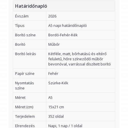
Határidőnapló
Évszám
2026
Típus
A5 napi határidőnapló
Borító színe
Bordó-Fehér-Kék
Borító
Műbőr
Borító leírás
Kétféle, matt, bőrhatású és eltérő
felületű, hőre színeződő műbőr
bevonóval, varrással díszített borító
Papír színe
Fehér
Nyomtatás
Szürke-Kék
színe
Méret
A5
Méret (cm)
15x21 cm
Terjedelem
352 oldal
Elrendezés
Napi, 1 nap / 1 oldal