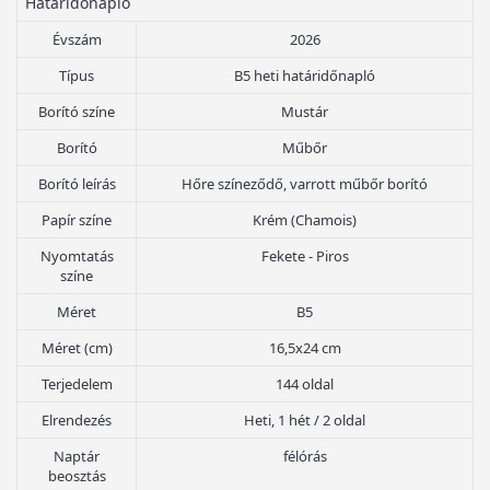
Határidőnapló
Évszám
2026
Típus
B5 heti határidőnapló
Borító színe
Mustár
Borító
Műbőr
Borító leírás
Hőre színeződő, varrott műbőr borító
Papír színe
Krém (Chamois)
Nyomtatás
Fekete - Piros
színe
Méret
B5
Méret (cm)
16,5x24 cm
Terjedelem
144 oldal
Elrendezés
Heti, 1 hét / 2 oldal
Naptár
félórás
beosztás