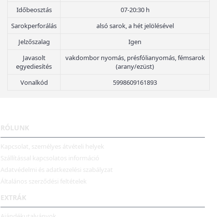
Időbeosztás
07-20:30 h
Sarokperforálás
alsó sarok, a hét jelölésével
Jelzőszalag
Igen
Javasolt
vakdombor nyomás, présfólianyomás, fémsarok
egyediesítés
(arany/ezüst)
Vonalkód
5998609161893
RÓLUNK
Kapcsolat, személyes átvételi helyek
Szállítással kapcsolatos információ
Adatvédelmi és adatkezelési szabályzat
Általános szerződési feltételek
EXTRÁK
Ajándékutalványok