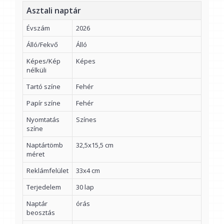
Asztali naptár
Évszám
2026
Álló/Fekvő
Álló
Képes/Kép
Képes
nélküli
Tartó színe
Fehér
Papír színe
Fehér
Nyomtatás
Színes
színe
Naptártömb
32,5x15,5 cm
méret
Reklámfelület
33x4 cm
Terjedelem
30 lap
Naptár
órás
beosztás