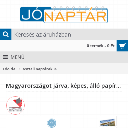
0 termék - 0 Ft
MENÜ
Főoldal
Asztali naptárak
Magyarországot járva, képes, álló pap
Magyarországot járva, képes, álló papírtáblás asztali naptár T056