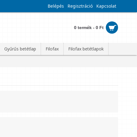
Belépés
Regisztráció
Kapcsolat
0 termék - 0 Ft
Gyűrűs betétlap
Filofax
Filofax betétlapok