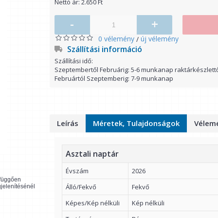
Nettó ár: 2.650 Ft
-
+
0 vélemény
új vélemény
/
Szállítási információ
Szállítási idő:
Szeptembertől Februárig: 5-6 munkanap raktárkészlett
Februártól Szeptemberig: 7-9 munkanap
Leírás
Méretek, Tulajdonságok
Vélemé
Asztali naptár
Évszám
2026
l függően
Álló/Fekvő
Fekvő
gjelenítésénél
Képes/Kép nélküli
Kép nélküli