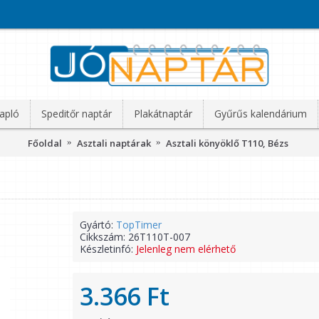
apló
Speditőr naptár
Plakátnaptár
Gyűrűs kalendárium
Főoldal
Asztali naptárak
Asztali könyöklő T110, Bézs
Gyártó:
TopTimer
Cikkszám:
26T110T-007
Készletinfó:
Jelenleg nem elérhető
3.366 Ft