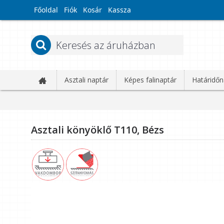
Főoldal
Fiók
Kosár
Kassza
Asztali naptár
Képes falinaptár
Határidőn
Asztali könyöklő T110, Bézs