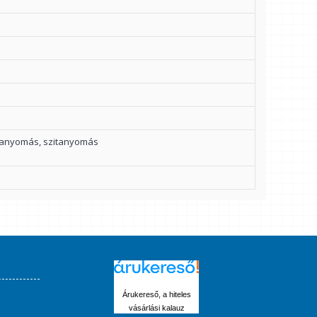
ianyomás, szitanyomás
Árukereső, a hiteles
vásárlási kalauz