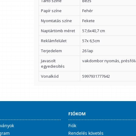
Tartó színe
Bézs
Papír színe
Fehér
Nyomtatás színe
Fekete
Naptártömb méret
57,6x40,7 cm
Reklámfelület
57x 6,5cm
Terjedelem
26 lap
Javasolt
vakdombor nyomás, présfól
egyediesítés
Vonalkód
5997931777642
FIÓKOM
lványok
Fiók
ogram
Rendelés követés