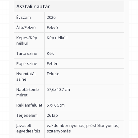
Asztali naptár
Évszám
2026
Álló/Fekvő
Fekvő
Képes/Kép
Kép nélküli
nélküli
Tartó színe
Kék
Papír színe
Fehér
Nyomtatás
Fekete
színe
Naptártömb
57,6x40,7 cm
méret
Reklámfelület
57x 6,5cm
Terjedelem
26 lap
Javasolt
vakdombor nyomás, présfólianyomás,
egyediesítés
szitanyomás