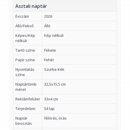
Asztali naptár
Évszám
2026
Álló/Fekvő
Álló
Képes/Kép
Kép nélküli
nélküli
Tartó színe
Fekete
Papír színe
Fehér
Nyomtatás
Szürke-Kék
színe
Naptártömb
32,5x15,5 cm
méret
Reklámfelület
33x4 cm
Terjedelem
54 lap
Naptár
félórás, órás
beosztás