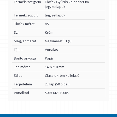
Termékkategória
Filofax Gyűrűs kalendárium
jegyzetlapok
Termékcsoport
Jegyzetlapok
Filofax méret
A5
Szín
Krém
Magyar méret
Nagyméretű 1 (L)
Típus
Vonalas
Borító anyaga
Papír
Lap méret
148x210 mm
Stílus
Classic krém kollekció
Terjedelem
25 lap (50 oldal)
Vonalkód
5015142119065