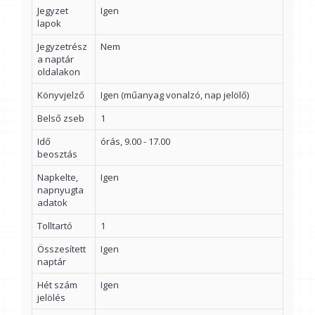
Jegyzet
Igen
lapok
Jegyzetrész
Nem
a naptár
oldalakon
Könyvjelző
Igen (műanyag vonalzó, nap jelölő)
Belső zseb
1
Idő
órás, 9.00 - 17.00
beosztás
Napkelte,
Igen
napnyugta
adatok
Tolltartó
1
Összesített
Igen
naptár
Hét szám
Igen
jelölés