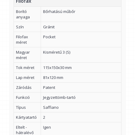
Filofax
Borító
Bőrhatású műbőr
anyaga
Szín
Gránit
Filofax
Pocket
méret
Magyar
Kisméretű 3 (S)
méret
Tok méret
115x150x30 mm
Lap méret
81x120 mm
Záródás
Patent
Funkció
Jegyzettömb-tartó
Típus
Saffiano
Kártyatartó
2
Eltelt -
Igen
hátralévő