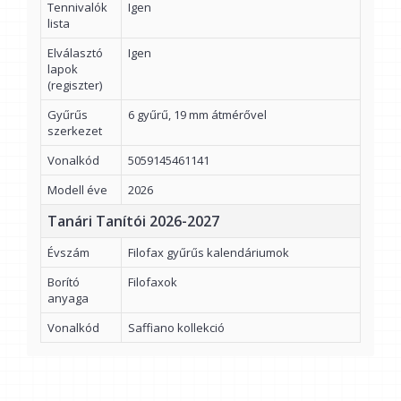
Tennivalók
Igen
lista
Elválasztó
Igen
lapok
(regiszter)
Gyűrűs
6 gyűrű, 19 mm átmérővel
szerkezet
Vonalkód
5059145461141
Modell éve
2026
Tanári Tanítói 2026-2027
Évszám
Filofax gyűrűs kalendáriumok
Borító
Filofaxok
anyaga
Vonalkód
Saffiano kollekció