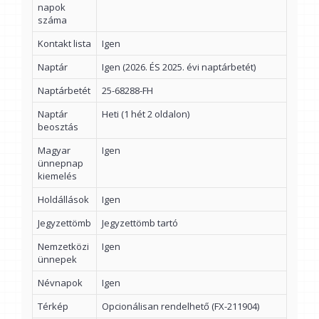
napok
száma
Kontakt lista
Igen
Naptár
Igen (2026. ÉS 2025. évi naptárbetét)
Naptárbetét
25-68288-FH
Naptár
Heti (1 hét 2 oldalon)
beosztás
Magyar
Igen
ünnepnap
kiemelés
Holdállások
Igen
Jegyzettömb
Jegyzettömb tartó
Nemzetközi
Igen
ünnepek
Névnapok
Igen
Térkép
Opcionálisan rendelhető (FX-211904)