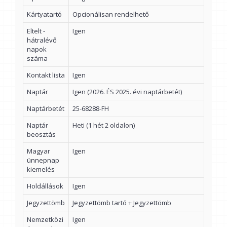
Kártyatartó
Opcionálisan rendelhető
Eltelt -
Igen
hátralévő
napok
száma
Kontakt lista
Igen
Naptár
Igen (2026. ÉS 2025. évi naptárbetét)
Naptárbetét
25-68288-FH
Naptár
Heti (1 hét 2 oldalon)
beosztás
Magyar
Igen
ünnepnap
kiemelés
Holdállások
Igen
Jegyzettömb
Jegyzettömb tartó + Jegyzettömb
Nemzetközi
Igen