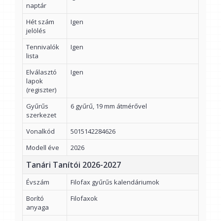
naptár
Hét szám
Igen
jelölés
Tennivalók
Igen
lista
Elválasztó
Igen
lapok
(regiszter)
Gyűrűs
6 gyűrű, 19 mm átmérővel
szerkezet
Vonalkód
5015142284626
Modell éve
2026
Tanári Tanítói 2026-2027
Évszám
Filofax gyűrűs kalendáriumok
Borító
Filofaxok
anyaga