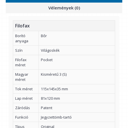
Vélemények (0)
Filofax
Borító
Bőr
anyaga
Szín
Világoskék
Filofax
Pocket
méret
Magyar
Kisméretű 3 (S)
méret
Tok méret
115x145x35 mm
Lap méret
81x120 mm
Záródás
Patent
Funkció
Jegyzettömb-tartó
Típus
Original