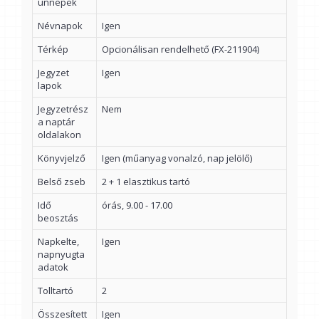
ünnepek
Névnapok
Igen
Térkép
Opcionálisan rendelhető (FX-211904)
Jegyzet
Igen
lapok
Jegyzetrész
Nem
a naptár
oldalakon
Könyvjelző
Igen (műanyag vonalzó, nap jelölő)
Belső zseb
2 + 1 elasztikus tartó
Idő
órás, 9.00 - 17.00
beosztás
Napkelte,
Igen
napnyugta
adatok
Tolltartó
2
Összesített
Igen