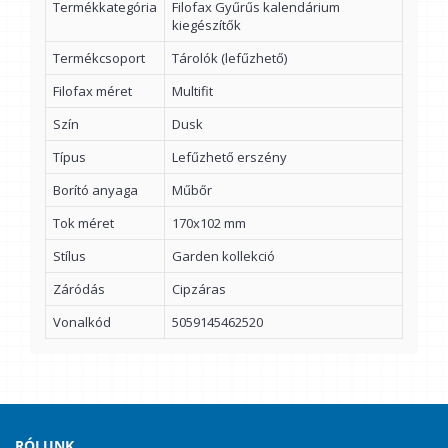
Termékkategória
Filofax Gyűrűs kalendárium
kiegészítők
Termékcsoport
Tárolók (lefűzhető)
Filofax méret
Multifit
Szín
Dusk
Típus
Lefűzhető erszény
Borító anyaga
Műbőr
Tok méret
170x102 mm
Stílus
Garden kollekció
Záródás
Cipzáras
Vonalkód
5059145462520
RÓLUNK