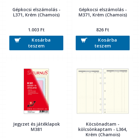
Gépkocsi elszámolás -
Gépkocsi elszámolás -
L371, Krém (Chamois)
M371, Krém (Chamois)
1.003 Ft
826 Ft
Kosárba
Kosárba
teszem
teszem
Jegyzet és játéklapok
Köcsönadtam -
M381
kölcsönkaptam - L364,
Krém (Chamois)