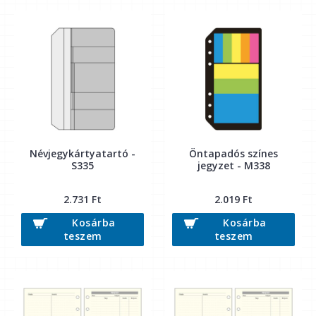
Névjegykártyatartó -
Öntapadós színes
S335
jegyzet - M338
2.731 Ft
2.019 Ft
Kosárba
Kosárba
teszem
teszem