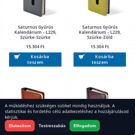
Saturnus Gyűrűs
Saturnus Gyűrűs
Kalendárium - L229,
Kalendárium - L229,
Szürke-Szürke
Szürke-Zöld
15.304 Ft
15.304 Ft
Kosárba
Kosárba
teszem
teszem
A működéshez szükséges sütiket mindig használjuk. A
statisztikai és hirdetési célú adatkezeléshez a hozzájárulásod
kérjük.
Elutasítom
Testreszabás
Elfogadom