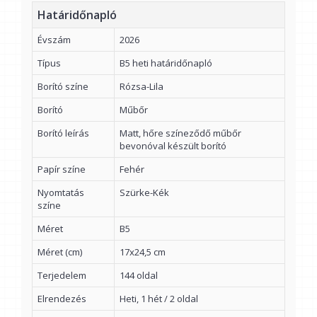
Határidőnapló
Évszám
2026
Típus
B5 heti határidőnapló
Borító színe
Rózsa-Lila
Borító
Műbőr
Borító leírás
Matt, hőre színeződő műbőr
bevonóval készült borító
Papír színe
Fehér
Nyomtatás
Szürke-Kék
színe
Méret
B5
Méret (cm)
17x24,5 cm
Terjedelem
144 oldal
Elrendezés
Heti, 1 hét / 2 oldal