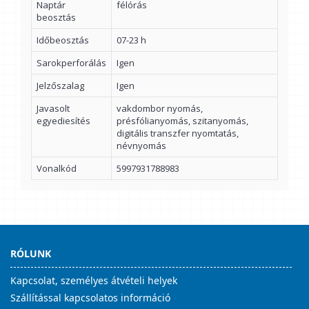
Naptár
félórás
beosztás
Időbeosztás
07-23 h
Sarokperforálás
Igen
Jelzőszalag
Igen
Javasolt
vakdombor nyomás,
egyediesítés
présfólianyomás, szitanyomás,
digitális transzfer nyomtatás,
névnyomás
Vonalkód
5997931788983
RÓLUNK
Kapcsolat, személyes átvételi helyek
Szállítással kapcsolatos információ