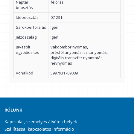
Naptár
félórás
beosztás
Időbeosztás
07-23 h
Sarokperforálás
Igen
Jelzőszalag
Igen
Javasolt
vakdombor nyomás,
egyediesítés
présfólianyomás, szitanyomás,
digitális transzfer nyomtatás,
névnyomás
Vonalkód
5997931789089
RÓLUNK
Kapcsolat, személyes átvételi helyek
Szállítással kapcsolatos információ