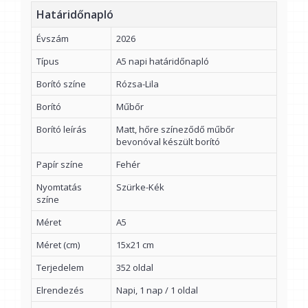
Határidőnapló
Évszám
2026
Típus
A5 napi határidőnapló
Borító színe
Rózsa-Lila
Borító
Műbőr
Borító leírás
Matt, hőre színeződő műbőr
bevonóval készült borító
Papír színe
Fehér
Nyomtatás
Szürke-Kék
színe
Méret
A5
Méret (cm)
15x21 cm
Terjedelem
352 oldal
Elrendezés
Napi, 1 nap / 1 oldal