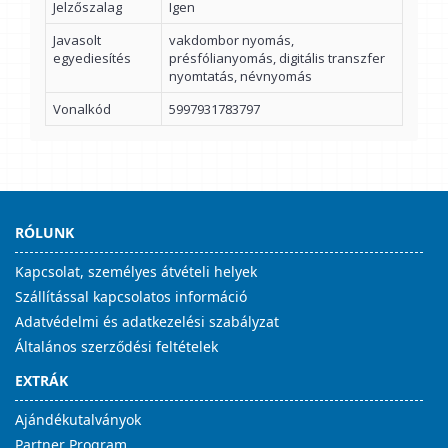
Jelzőszalag
Igen
Javasolt
vakdombor nyomás,
egyediesítés
présfólianyomás, digitális transzfer
nyomtatás, névnyomás
Vonalkód
5997931783797
RÓLUNK
Kapcsolat, személyes átvételi helyek
Szállítással kapcsolatos információ
Adatvédelmi és adatkezelési szabályzat
Általános szerződési feltételek
EXTRÁK
Ajándékutalványok
Partner Program