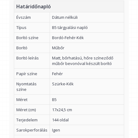
Határidőnapló
Évszám
Dátum nélküli
Típus
B5 tárgyalási napló
Borító színe
Bordó-Fehér-Kék
Borító
Műbőr
Borító leírás
Matt, bőrhatású, hőre színeződő
műbőr bevonóval készült borító
Papír színe
Fehér
Nyomtatás
Szürke-Kék
színe
Méret
B5
Méret (cm)
17x24,5 cm
Terjedelem
144 oldal
Sarokperforálás
Igen