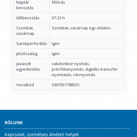
Naptár
félórás
beosztás
Időbeosztás
07-23 h
Szombat,
Szombat, vasárnap egy oldalon
vasárnap
Sarokperforálás
Igen
Jelzőszalag
Igen
Javasolt
vakdombor nyomás,
egyediesítés
présfólianyomás, digitális transzfer
nyomtatás, névnyomás
Vonalkód
5997931788501
RÓLUNK
Kapcsolat, személyes átvételi helyek