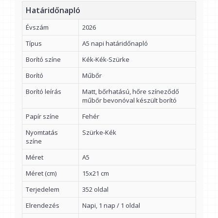
Határidőnapló
Évszám
2026
Típus
A5 napi határidőnapló
Borító színe
Kék-Kék-Szürke
Borító
Műbőr
Borító leírás
Matt, bőrhatású, hőre színeződő
műbőr bevonóval készült borító
Papír színe
Fehér
Nyomtatás
Szürke-Kék
színe
Méret
A5
Méret (cm)
15x21 cm
Terjedelem
352 oldal
Elrendezés
Napi, 1 nap / 1 oldal