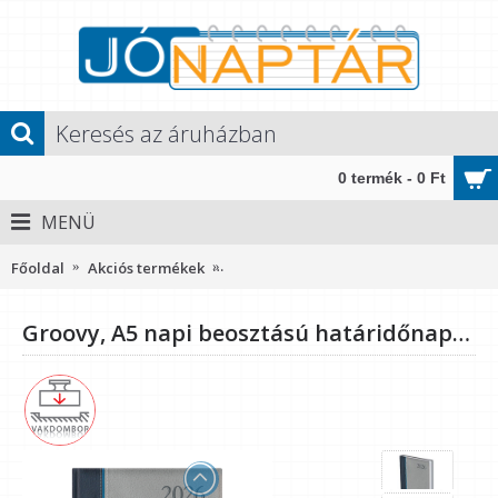
0 termék - 0 Ft
MENÜ
Főoldal
Akciós termékek
Groovy, A5 napi beosztású határidőna
Groovy, A5 napi beosztású határidőnapló, Kék-Kék-Szürke