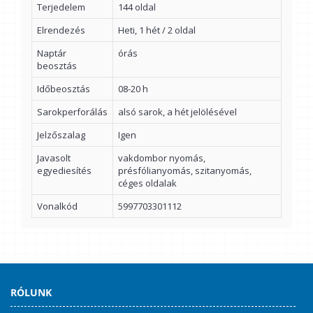
Terjedelem
144 oldal
Elrendezés
Heti, 1 hét / 2 oldal
Naptár
órás
beosztás
Időbeosztás
08-20 h
Sarokperforálás
alsó sarok, a hét jelölésével
Jelzőszalag
Igen
Javasolt
vakdombor nyomás,
egyediesítés
présfólianyomás, szitanyomás,
céges oldalak
Vonalkód
5997703301112
RÓLUNK