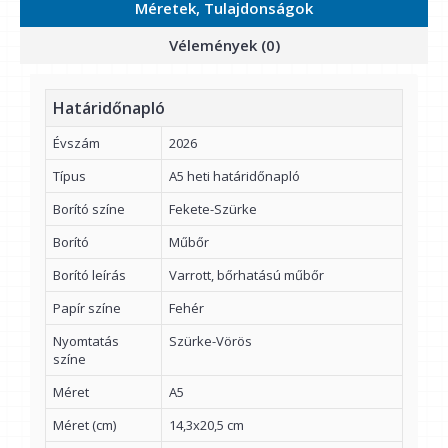
Méretek, Tulajdonságok
Vélemények (0)
Határidőnapló
Évszám
2026
Típus
A5 heti határidőnapló
Borító színe
Fekete-Szürke
Borító
Műbőr
Borító leírás
Varrott, bőrhatású műbőr
Papír színe
Fehér
Nyomtatás
Szürke-Vörös
színe
Méret
A5
Méret (cm)
14,3x20,5 cm