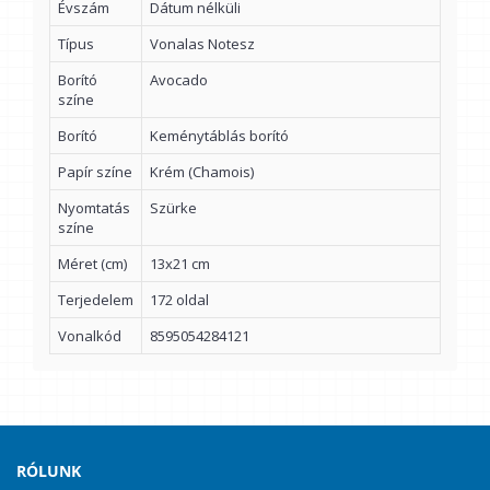
Évszám
Dátum nélküli
Típus
Vonalas Notesz
Borító
Avocado
színe
Borító
Keménytáblás borító
Papír színe
Krém (Chamois)
Nyomtatás
Szürke
színe
Méret (cm)
13x21 cm
Terjedelem
172 oldal
Vonalkód
8595054284121
RÓLUNK