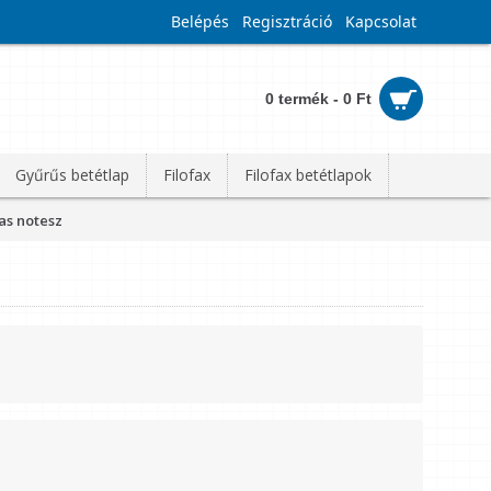
Belépés
Regisztráció
Kapcsolat
0 termék - 0 Ft
Gyűrűs betétlap
Filofax
Filofax betétlapok
as notesz