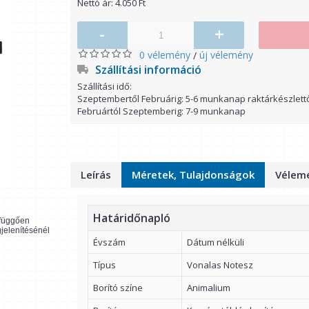
Nettó ár: 4.050 Ft
-
+
0 vélemény
új vélemény
/
Szállítási információ
Szállítási idő:
Szeptembertől Februárig: 5-6 munkanap raktárkészlett
Februártól Szeptemberig: 7-9 munkanap
Leírás
Méretek, Tulajdonságok
Vélemé
Határidőnapló
l függően
gjelenítésénél
Évszám
Dátum nélküli
Típus
Vonalas Notesz
Borító színe
Animalium