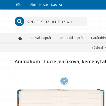
Főoldal
Fiók
Kosár
Kassza
Asztali naptár
Képes falinaptár
Határidőn
Főoldal
Animalium - Lucie Jenčíková, keménytá