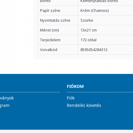
Borító
Keménytáblás borító
Papír színe
Krém (Chamois)
Nyomtatás színe
Szürke
Méret (cm)
13x21 cm
Terjedelem
172 oldal
Vonalkód
8595054284312
FIÓKOM
lványok
Fiók
ogram
Rendelés követés