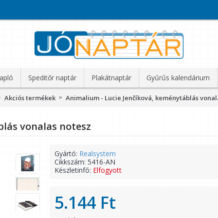
apló
Speditőr naptár
Plakátnaptár
Gyűrűs kalendárium
Akciós termékek
Animalium - Lucie Jenčíková, keménytáblás vonal
blás vonalas notesz
Gyártó:
Realsystem
Cikkszám:
5416-AN
Készletinfó:
Elfogyott
5.144 Ft